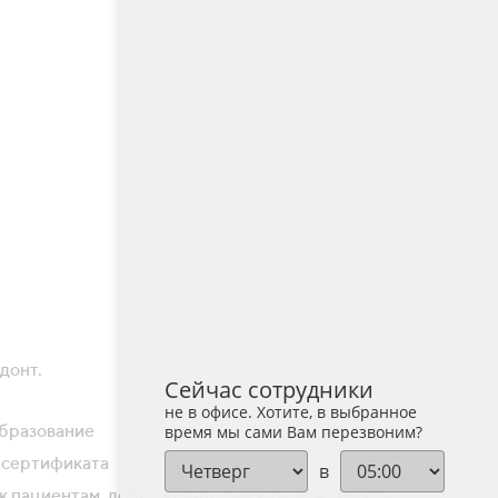
донт.
Сейчас сотрудники
не в офисе. Хотите, в выбранное
бразование
время мы сами Вам перезвоним?
 сертификата
в
к пациентам, доброжелательность, вежливость.