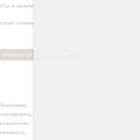
000 р. ● оформление по ТК РФ
в поле "комментарий" напишите о себе. И мы свяжемся с
ОТКЛИКНУТЬСЯ НА ВАКАНСИЮ
бразование,
 сертификата,
к пациентам,
ежливость.