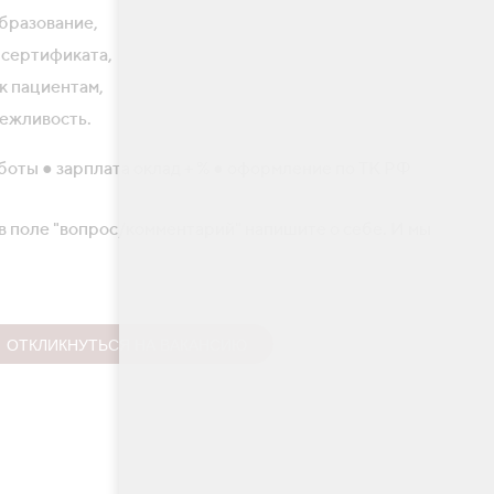
бразование,
 сертификата,
к пациентам,
ежливость.
оты ● зарплата оклад + % ● оформление по ТК РФ
в поле "вопрос/комментарий" напишите о себе. И мы
ОТКЛИКНУТЬСЯ НА ВАКАНСИЮ