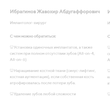
Ибрагимов Жавохир Абдугаффорович
Имлантолог-хирург
И
С чем можно обратиться:
С
🦷Установка одиночных имплантатов, а также

систем при полном отсутствии зубов (All-on-4,
с
All-on-6)
A
🦷Наращивание костной ткани (синус-лифтинг,

костная аугментация), если собственная кость
к
атрофировалась после потери зуба.
а
🦷Удаление зубов любой сложности
