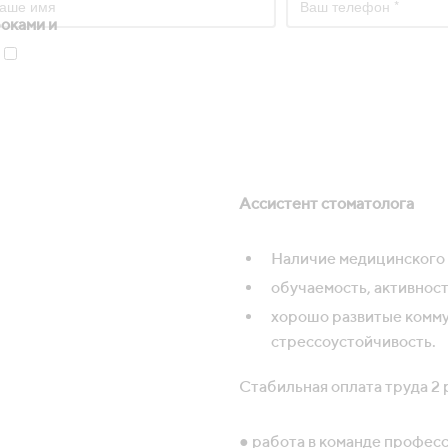
оками и
Даю добровольное согласие на обработку персональных данных в соотв
Ассистент стоматолога
Наличие медицинского 
обучаемость, активност
хорошо развитые комму
стрессоустойчивость.
Cтабильная оплата труда 2 
● работа в команде профес