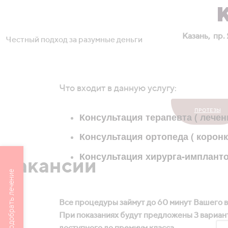
Казань, пр.
Честный подход за разумные деньги
ГЛАВНАЯ
УСЛУГИ И ЦЕНЫ
АКЦИИ И Р
Что входит в данную услугу
:
ИМПЛАНТАЦИЯ
ALL-ON 4 и ALL-ON
ПРОТЕЗЫ
Консультация терапевта ( лечен
6
Консультация ортопеда ( коронк
Консультация хирурга-имплант
Вакансии
Подобрать лечение
Все процедуры займут до 60 минут Вашего 
При показаниях будут предложены 3 вариан
Узнайте стоимость
доступного до премиум класса