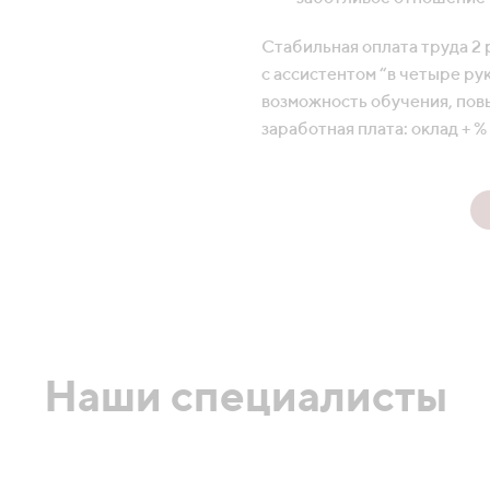
Стабильная оплата труда 2 
с ассистентом “в четыре ру
возможность обучения, пов
заработная плата: оклад + 
Наши специалисты