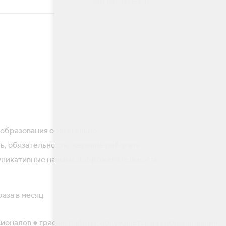
ЗАПИСАТЬСЯ
етствии с ФЗ №152 и
политикой конфиденциальности
образования обязательно
ь, обязательность, желание работать
никативные навыки, доброжелательность,
раза в месяц
сионалов ● график работы: обсуждается на собеседовании