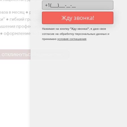
раза в месяц ● работа в команде профессионалов ● работа
Жду звонка!
ки” ● гибкий график (возможность совмещения) ●
ышения профессиональных навыков за счет компании ●
Нажимая на кнопку "
Жду звонка!
", я даю свое
% ● оформление по ТК РФ
согласие на обработку персональных данных и
принимаю
условия соглашения
ОТКЛИКНУТЬСЯ НА ВАКАНСИЮ