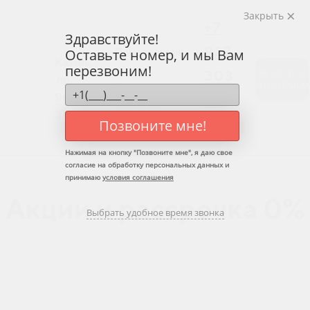
Закрыть
+7
Здравствуйте!
927
Оставьте номер, и мы Вам
Понедельник
Казань,
перезвоним!
-
303
ЗАПИСАТЬС
пр.
Я НА ПРИЕМ
Воскресенье:
Ямашева
07
с 9:00 до
37
21:00
03
Позвоните мне!
Нажимая на кнопку "
Позвоните мне
", я даю свое
согласие на обработку персональных данных и
принимаю
условия соглашения
Акции и рассрочка 0%
Выбрать удобное время звонка