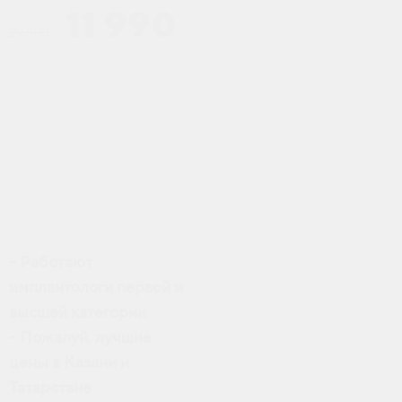
11 990
29 900
- Работают
имплантологи первой и
высшей категории
- Пожалуй, лучшие
цены в Казани и
Татарстане