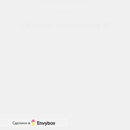
АДРЕС
г.
Казань, пр. Ямашева 37
Сделано в