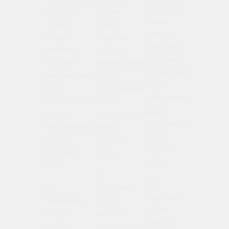
костной
костной
костной
ткани
ткани
ткани
ткани
(синус-
(синус-
(синус-
(синус-
лифтинг,
лифтинг,
лифтинг,
лифтинг,
костная
костная
костная
костная
аугментация),
аугмента
аугментация),
аугментация),
если
если
если
если
собственная
собствен
собственная
собственная
кость
кость
кость
кость
атрофировалась
атрофир
атрофировалась
атрофировалась
после
после
после
после
потери
потери
потери
потери
зуба.
зуба.
зуба.
зуба.
🦷
🦷
🦷
🦷
Удаление
Установк
Удаление
Удаление
зубов
съемных
зубов
зубов
любой
и
любой
любой
сложности