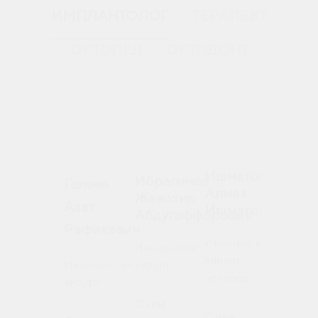
ИМПЛАНТОЛОГ
ТЕРАПЕВТ
ОРТОПЕД
ОРТОДОНТ
Кахра
Ишматов
Ибрагимов
Бобур
Галеев
Алмаз
Жавохир
Дилшо
Азат
Ишматович
Абдугаффорович
Рафикович
Имплант
Имлантолог-
Имлантолог-
хирург,
хирург,
Имплантолог-
хирург
ортопед
ортопед
хирург
С чем
С чем
С чем