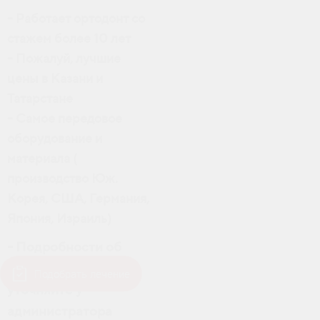
- Работает ортодонт со
стажем более 10 лет
- Пожалуй, лучшие
цены в Казани и
Татарстане
- Самое передовое
оборудование и
материала (
производство Юж.
Корея, США, Германия,
Япония, Израиль)
- Подробности об
актуальности цены
Подобрать лечение
уточняйте у
администратора