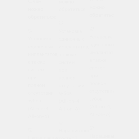
С чем
можно
можно
можно
можно
обратиться:
обратить
обратиться:
обратиться:
🦷
🦷
🦷
🦷
Установка
Установк
Установка
Установка
одиночных
одиночн
одиночных
одиночных
имплантатов,
импланта
имплантатов,
имплантатов,
а также
а также
а также
а также
систем
систем
систем
систем
при
при
при
при
полном
полном
полном
полном
отсутствии
отсутств
отсутствии
отсутствии
зубов
зубов
зубов
зубов
(All-on-4,
(All-on-4
(All-on-4,
(All-on-4,
All-on-6)
All-on-6)
All-on-6)
All-on-6)
🦷
🦷
🦷
🦷
Наращивание
Наращив
Наращивание
Наращивание
костной