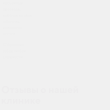
несъемных
протезов,
коронок на свои
зубы и на
имплантах,
мостов
🦷Удаление
зубов любой
сложности
Отзывы о нашей
клинике