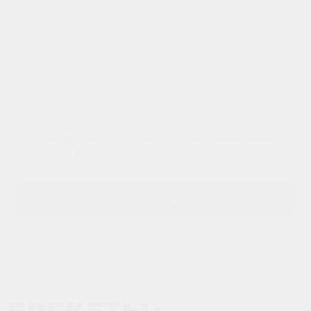
ИМЯ
НОМЕР ТЕЛЕФОНА *
Даю добровольное согласие на обработку персональных данных в
соответствии с ФЗ №152 и
политикой конфиденциальности
Отправить заявку