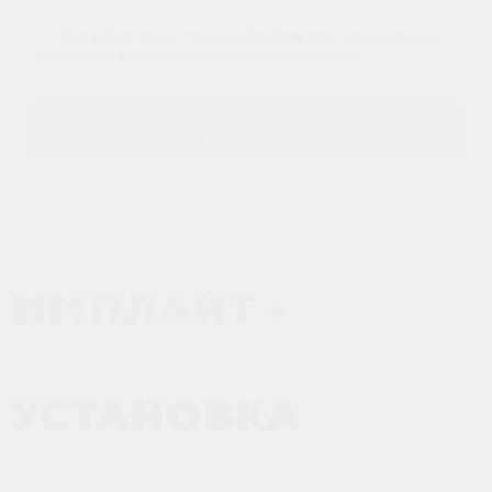
Даю добровольное согласие на обработку персональных данных в
соответствии с ФЗ №152 и
политикой конфиденциальности
Отправить заявку
ИМПЛАНТ
+
УСТАНОВКА