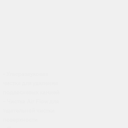
Ультразвуковая
-
чистка для удаления
поддесневых камней
- Чистка Air Flow для
тщательной чистки
поверхности