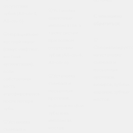
отсутствии
🦷Установка
зубов (All-on-4,
С чем можно
одиночных
All-on-6)
обратиться:
имплантатов, а
также систем
🦷Наращивание
🦷
при полном
костной ткани
Специализирует
отсутствии
(синус-лифтинг,
на установке
зубов (All-on-4,
костная
съемных и
All-on-6)
аугментация),
несъемных
если
🦷Установка
протезов,
собственная
съемных и
виниров, зубных
кость
несъемных
коронок, зубных
атрофировалась
протезов,
мостов.
после потери
коронок на свои
зуба.
зубы и на
имплантах,
🦷Установка
мостов
съемных и