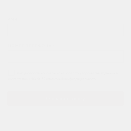
ИМЯ
НОМЕР ТЕЛЕФОНА *
Даю добровольное согласие на обработку персональных данных в
соответствии с ФЗ №152 и
политикой конфиденциальности
Отправить заявку