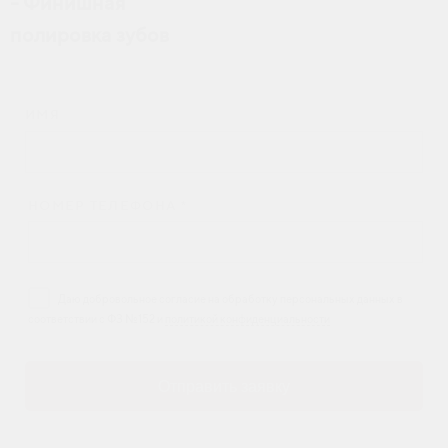
- Финишная
полировка зубов
ИМЯ
НОМЕР ТЕЛЕФОНА *
Даю добровольное согласие на обработку персональных данных в
соответствии с ФЗ №152 и
политикой конфиденциальности
Отправить заявку