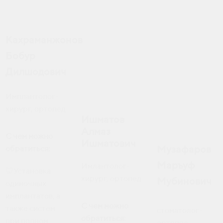
Кахраманжонов
Бобур
Дилшодович
Имплантолог-
хирург, ортопед
Ишматов
Алмаз
С чем можно
Ишматович
Музафаров
обратиться:
Маръуф
Имлантолог-
🦷Установка
хирург, ортопед
Мубинович
одиночных
имплантатов, а
С чем можно
также систем
стоматолог-
обратиться:
при полном
ортопед