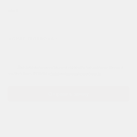
ИМЯ
НОМЕР ТЕЛЕФОНА *
Даю добровольное согласие на обработку персональных данных в
соответствии с ФЗ №152 и
политикой конфиденциальности
Отправить заявку