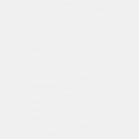
импланта
имплантатов,
имплантатов,
а также
а также
а также
а также
систем
систем
систем
систем
при
при
при
при
полном
полном
полном
полном
отсутствии
отсутств
отсутствии
отсутствии
зубов
зубов
зубов
зубов
(All-on-4,
(All-on-4
(All-on-4,
(All-on-4,
All-on-6)
All-on-6)
All-on-6)
All-on-6)
🦷
🦷
🦷
🦷
Наращивание
Наращив
Наращивание
Наращивание
костной
костной
костной
костной
ткани
ткани
ткани
ткани
(синус-
(синус-
(синус-
(синус-
лифтинг,
лифтинг,
лифтинг,
лифтинг,
костная
костная
костная
костная
аугментация),
аугмента
аугментация),
аугментация),
если
если