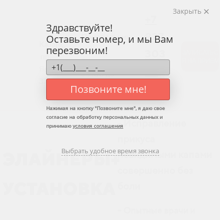
Закрыть
+7
Здравствуйте!
927
Оставьте номер, и мы Вам
Понедельник
Казань,
перезвоним!
-
303
ЗАПИСАТЬС
пр.
Я НА ПРИЕМ
Воскресенье:
Ямашева
07
с 9:00 до
37
21:00
03
Позвоните мне!
Нажимая на кнопку "
Позвоните мне
", я даю свое
согласие на обработку персональных данных и
Исправление
-
принимаю
условия соглашения
прикуса
Выбрать удобное время звонка
невидимыми капами
ЭЛАЙНЕРЫ+
совершенно без
боли
УСТАНОВКА
- Опытные врачи и