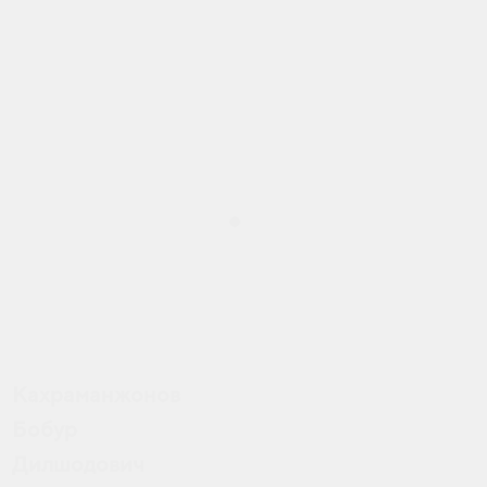
🦷
Удалени
зубов
любой
сложнос
Кахраманжонов
Бобур
Дилшодович