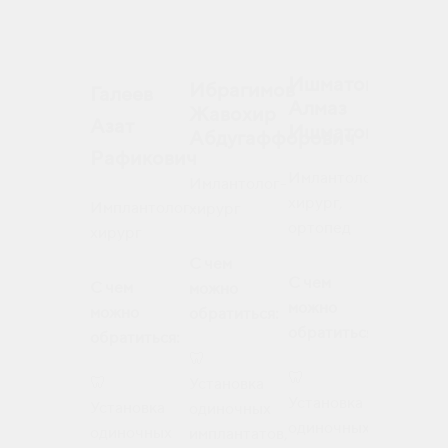
Кахра
Ишматов
Ибрагимов
Бобур
Галеев
Алмаз
Жавохир
Дилшо
Азат
Ишматович
Абдугаффорович
Рафикович
Имплант
Имлантолог-
Имлантолог-
хирург,
хирург,
Имплантолог-
хирург
ортопед
ортопед
хирург
С чем
С чем
С чем
С чем
можно
можно
можно
можно
обратиться:
обратить
обратиться:
обратиться:
🦷
🦷
🦷
🦷
Установка
Установк
Установка
Установка
одиночных
одиночн
одиночных
одиночных
имплантатов,