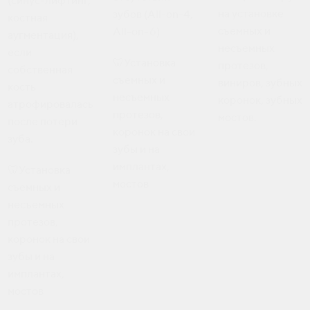
(синус-лифтинг,
на установке
зубов (All-on-4,
костная
съемных и
All-on-6)
аугментация),
несъемных
если
🦷Установка
протезов,
собственная
съемных и
виниров, зубных
кость
несъемных
коронок, зубных
атрофировалась
протезов,
мостов.
после потери
коронок на свои
зуба.
зубы и на
имплантах,
🦷Установка
мостов
съемных и
несъемных
протезов,
коронок на свои
зубы и на
имплантах,
мостов