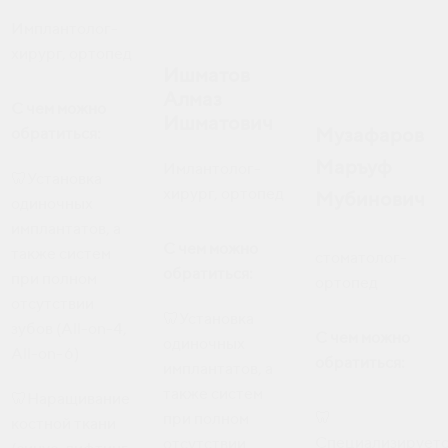
Имплантолог-
хирург, ортопед
Ишматов
Алмаз
С чем можно
Ишматович
Музафаров
обратиться:
Маръуф
Имлантолог-
🦷Установка
хирург, ортопед
Мубинович
одиночных
имплантатов, а
С чем можно
также систем
стоматолог-
обратиться:
при полном
ортопед
отсутствии
🦷Установка
зубов (All-on-4,
С чем можно
одиночных
All-on-6)
обратиться:
имплантатов, а
также систем
🦷Наращивание
🦷
при полном
костной ткани
Специализирует
отсутствии