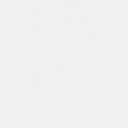
если
если
собственная
собствен
собственная
собственная
кость
кость
кость
кость
атрофировалась
атрофир
атрофировалась
атрофировалась
после
после
после
после
потери
потери
потери
потери
зуба.
зуба.
зуба.
зуба.
🦷
🦷
🦷
🦷
Удаление
Установк
Удаление
Удаление
зубов
съемных
зубов
зубов
любой
и
любой
любой
сложности
несъемн
сложности
сложности
протезов
коронок
на свои
зубы и на
импланта
мостов