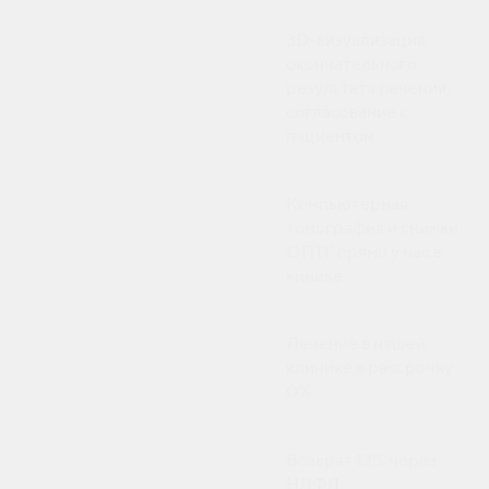
3D-визуализация
окончательного
результата лечения,
согласование с
пациентом
Компьютерная
томография и снимки
ОПТГ прямо у нас в
кинике
Лечение в нашей
клинике в рассрочку
0%
Возврат 13% через
НДФЛ