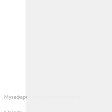
Музафаров Маръуф Мубинович
стоматолог-ортопед