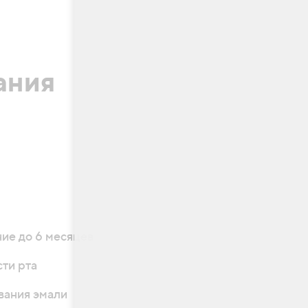
ания
ние до 6 месяцев
сти рта
ания эмали