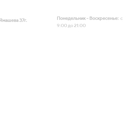
Понедельник - Воскресенье:
с
 Ямашева 37г.
9:00 до 21:00
и "под ключ"
ителей