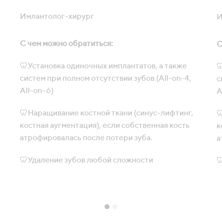
Имлантолог-хирург
И
С чем можно обратиться:
С
🦷Установка одиночных имплантатов, а также

систем при полном отсутствии зубов (All-on-4,
с
All-on-6)
A
🦷Наращивание костной ткани (синус-лифтинг,

костная аугментация), если собственная кость
к
атрофировалась после потери зуба.
а
🦷Удаление зубов любой сложности
