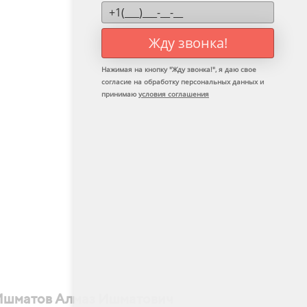
Жду звонка!
Нажимая на кнопку "
Жду звонка!
", я даю свое
согласие на обработку персональных данных и
принимаю
условия соглашения
Кахрам
Ишматов Алмаз Ишматович
Импланто