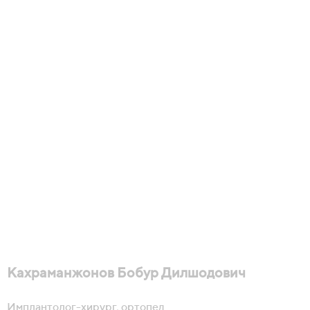
Кахраманжонов Бобур Дилшодович
Имплантолог-хирург, ортопед