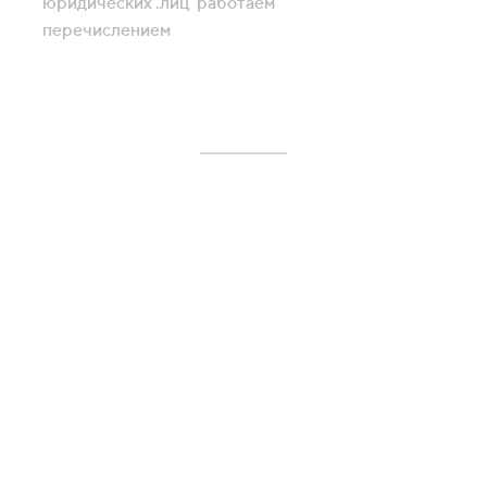
юридических .лиц работаем
перечислением