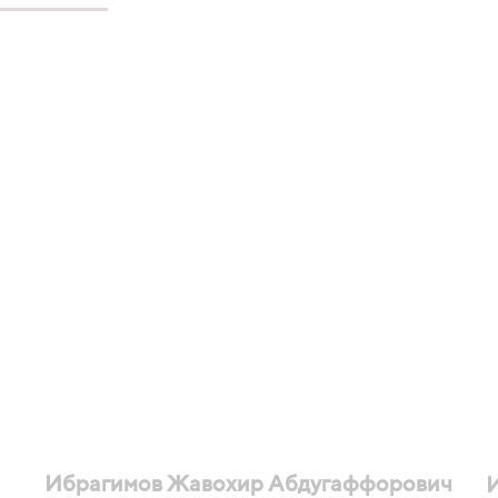
Ибрагимов Жавохир Абдугаффорович